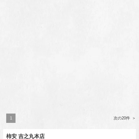
1
次の20件
柿安 吉之丸本店