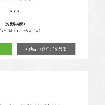
▼▼▼
〈お受取期間〉
年9月4日（金）～6日（日）
▸ 商品カタログを見る