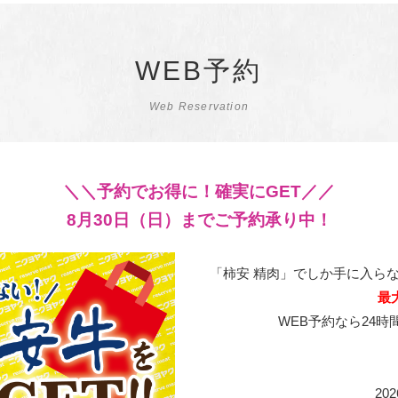
WEB予約
Web Reservation
＼＼予約でお得に！確実にGET／／
8月30日（日）までご予約承り中！
「柿安 精肉」でしか手に入ら
最
WEB予約なら24時
20