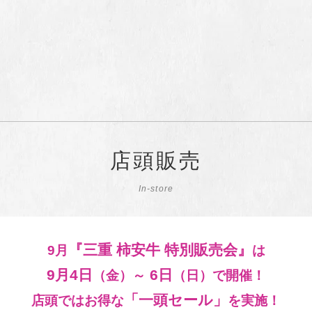
店頭販売
In-store
『三重 柿安牛 特別販売会』
9月
は
9月4日
6日
（金）～
（日）で開催！
「一頭セール」
店頭ではお得な
を実施！