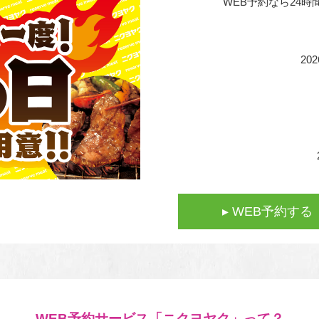
WEB予約なら24時
20
2
▸ WEB予約する
WEB予約サービス「ニクヨヤク」って？