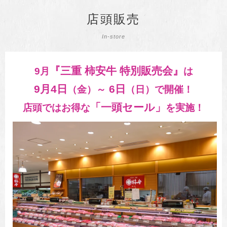
店頭販売
In-store
『三重 柿安牛 特別販売会』
9月
は
9月4日
6日
（金）～
（日）で開催！
「一頭セール」
店頭ではお得な
を実施！