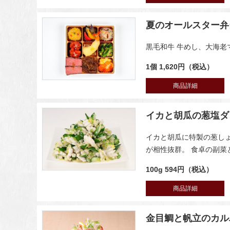
夏のオールスター弁
黒毛和牛 牛めし、大海
1個 1,620円（税込）
商品詳細
イカと胡瓜の葱塩ダ
イカと胡瓜に特製の葱し
が相性抜群。 食卓の副
100g 594円（税込）
商品詳細
金目鯛と帆立のカル