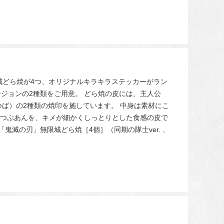
城どら焼が4つ、オリジナルキラキラステッカーがラン
ジョンの2種類をご用意。 どら焼の皮には、主人公
ば）の2種類の焼印を施しています。 中身は素材にこ
たつぶあんを、キメが細かくしっとりとした食感の皮で
鬼滅の刃」無限城どら焼［4個］（同期の隊士ver. 、