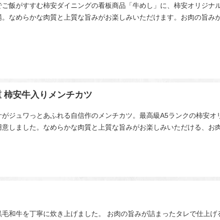
でご飯がすすむ柿安ダイニングの看板商品「牛めし」に、柿安オリジナル
場。なめらかな肉質と上質な旨みがお楽しみいただけます。お肉の旨み
重 柿安牛入りメンチカツ
汁がジュワっとあふれる自信作のメンチカツ。最高級A5ランクの柿安オ
用意しました。なめらかな肉質と上質な旨みがお楽しみいただける、お
黒毛和牛を丁寧に炊き上げました。 お肉の旨みが詰まったタレで仕上げ