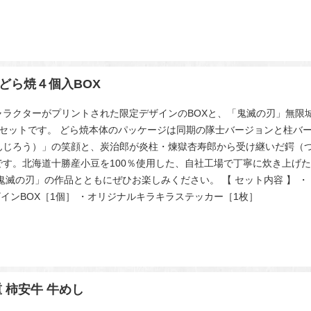
どら焼４個入BOX
ャラクターがプリントされた限定デザインのBOXと、「鬼滅の刃」無限
セットです。 どら焼本体のパッケージは同期の隊士バージョンと柱バー
んじろう）」の笑顔と、炭治郎が炎柱・煉獄杏寿郎から受け継いだ鍔（つ
です。北海道十勝産小豆を100％使用した、自社工場で丁寧に炊き上げ
鬼滅の刃」の作品とともにぜひお楽しみください。 【 セット内容 】 ・「
定デザインBOX［1個］ ・オリジナルキラキラステッカー［1枚］
 柿安牛 牛めし