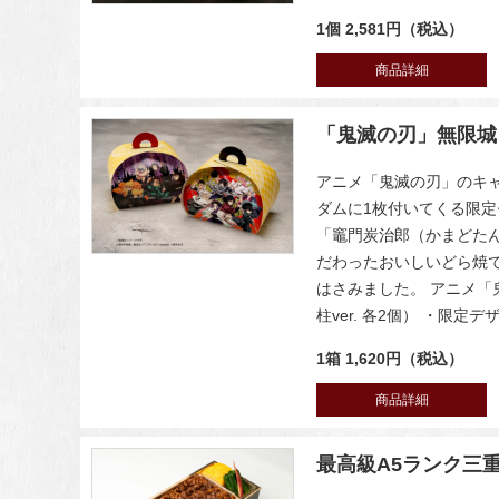
1個 2,581円（税込）
商品詳細
「鬼滅の刃」無限城
アニメ「鬼滅の刃」のキ
ダムに1枚付いてくる限定
「竈門炭治郎（かまどた
だわったおいしいどら焼
はさみました。 アニメ「
柱ver. 各2個） ・限
1箱 1,620円（税込）
商品詳細
最高級A5ランク三重