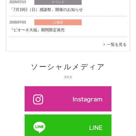
2026/07/13
イベント
「7月19日（日）感謝祭」開催のお知らせ
2026/07/03
口福堂
『ピオーネ大福』期間限定発売
一覧を見る
2026/07/30
口福堂
ソーシャルメディア
“うるるん”と透明感あるフルーツのタレが涼しげで夏のおやつにぴ
ったり！ 新感覚和菓子『カラフルうるるん団子』初登場 和菓子ブ
SNS
ランド「口福堂」を中心に8月3日（月）から販売開始
2026/07/01
柿安ダイニング
アニメ「鬼滅の刃」炎柱・煉獄杏寿郎デザインを含めた新掛け紙
＆新ノベルティが手に入る 夏にガッツリうまい！アクリルコース
ター付き『黒毛和牛 無限 牛鍋弁当』特典付きWEB予約は7/1
（水）スタート、受取・販売は全国の柿安ダイニングにて
2026/06/29
口福堂