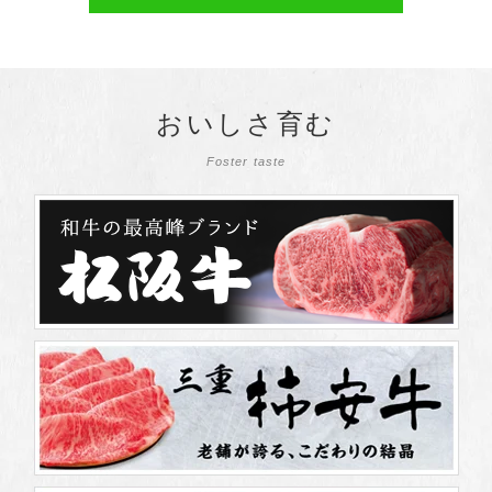
【夏季限定】“ナッツの女王”ピスタチオ×チョコの魅惑のハーモニ
ー 新作『ピスタチオチョコ大福』登場「口福堂」中心に7月1日
（水）に期間限定で販売開始
2026/05/20
柿安ダイニング
おいしさ育む
炎柱・煉獄杏寿郎デザインの掛け紙が新しくなって2種類登場！
Foster taste
初登場のオリジナルスタンドうちわ付き『黒毛和牛 無限 牛鍋弁
当』 特典付きWEB予約は5/20（水）からスタート！ 受け取りは
全国の「柿安ダイニング」で
2026/04/13
柿安 精肉
地産地消にこだわったお肉が豊富に揃う！2026年4月21日（火）
オープン「柿安 ジョイナス横浜精肉店」 オープン記念の今だけ！
黒毛和牛サーロインステーキが1枚1,080円
2026/04/06
柿安ダイニング
アニメ「鬼滅の刃」から煉獄杏寿郎デザインの新たな弁当掛け紙
が2種類登場！大好評のオリジナルクリアファイル付き『黒毛和牛
無限 牛鍋弁当』 特典付きWEB予約は4/6（月）からスタート！受
け取りは全国の「柿安ダイニング」にて