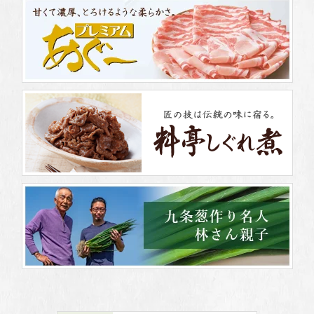
2026/02/12
口福堂
ひなまつり・お花見・ギフトにぴったりな和菓子が続々登場！口
福堂で祝う “いちごと桜の春まつり” 「口福堂」を中心に約180店
舗で順次販売
2026/01/15
柿安ダイニング
人気のデパ地下惣菜×恵方巻のコラボレーションが味わえる！柿安
ダイニングのごちそう恵方巻 WEB予約サービス「カキヨヤク」に
て2026年1月28日（水）までご予約受付中
2025/12/10
口福堂
ゆく年くる年をテーマにした、巳（み）年と午（うま）年モチー
フの縁起物 年末年始限定 口福堂の『干支いちご大福』登場！「口
福堂」を中心に約180店舗で販売開始
2025/12/02
柿安ダイニング
シーンに合わせて選べる特製オードブルが全8種類！柿安ダイニン
グの“おうちで贅沢クリスマス2025” WEB予約「カキヨヤク」・店
頭にて2025年12月17日（水）までご予約受付中