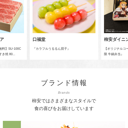
ア
口福堂
柿安ダイニ
】SU-100C
『カラフルうるるん団子』
【オリジナルコ
 80...
限 牛鍋弁当』
ブランド情報
Brands
柿安ではさまざまなスタイルで
食の喜びをお届けしています