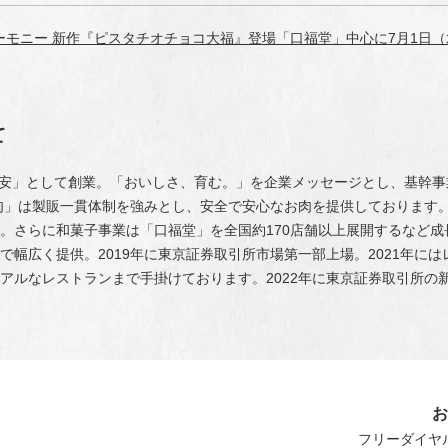
ーモニー 新作『ピスタチオチョコ大福』登場「口福堂」中心に7月1日
て
「柿安」として創業。「おいしさ、育む。」を企業メッセージとし、基幹
肉」は製販一貫体制を強みとし、安全で安心なお肉を提供しております
。さらに和菓子事業は「口福堂」を全国約170店舗以上展開するなど
で幅広く提供。2019年に東京証券取引所市場第一部上場。2021年に
アルなレストランまで手掛けております。2022年に東京証券取引所の
フリーダイヤル：