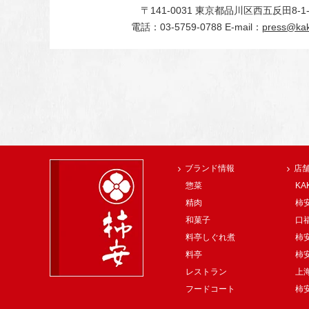
〒141-0031
東京都品川区西五反田8-1-
電話：03-5759-0788
E-mail：
press@kak
ブランド情報
店
惣菜
KA
精肉
柿安
和菓子
口
料亭しぐれ煮
柿
料亭
柿
レストラン
上
フードコート
柿安 