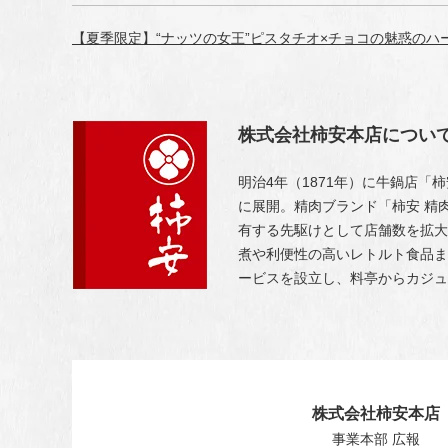
【夏季限定】“ナッツの女王”ピスタチオ×チョコの魅惑のハ
株式会社柿安本店につい
明治4年（1871年）に牛鍋店
に展開。精肉ブランド「柿安 精
有する先駆けとして店舗数を拡大
煮や利便性の高いレトルト食品ま
ービスを設立し、料亭からカジュ
株式会社柿安本店
事業本部 広報