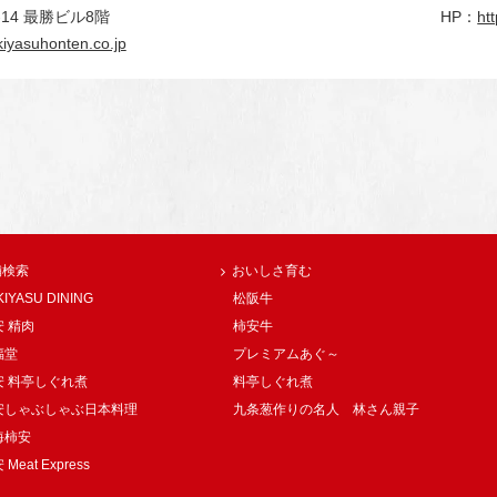
14 最勝ビル8階
HP：
ht
iyasuhonten.co.jp
舗検索
おいしさ育む
KIYASU DINING
松阪牛
 精肉
柿安牛
福堂
プレミアムあぐ～
安 料亭しぐれ煮
料亭しぐれ煮
安しゃぶしゃぶ日本料理
九条葱作りの名人 林さん親子
海柿安
Meat Express