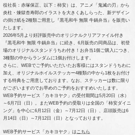
役社長：赤塚保正、以下：柿安）は、アニメ「鬼滅の刃」から
炎柱・煉獄杏寿郎のイラストを大きくあしらった、新デザイン
の掛け紙を2種類ご用意し『黒毛和牛 無限 牛鍋弁当』を販売い
たします。
2026年5月より好評販売中のオリジナルクリアファイル付き
『黒毛和牛 無限 牛鍋弁当』に続き、6月販売の同商品は、初登
場のオリジナルスタンドうちわ付き！お弁当1個ご購入につき、
3種類の中からランダムに1個お付けします。
さらに、WEBでご予約いただいたお客様にはスタンドうちわに
加え、オリジナルホイルステッカー4種類の中から1枚をお付け
する特典をご用意しております。なお、ステッカーは数に限り
がございますのでお早めのご予約をおすすめいたします。
WEB予約サービス「カキヨヤク」の受付期間は5月20日（水）
～6月7日（日）。またWEB予約の受取りは全国の「柿安ダイニ
ング」を中心に6月12日（金）～7月12日（日）、店頭販売は6
月14日（日）～7月12日（日）となっております。
WEB予約サービス「カキヨヤク」は
こちら