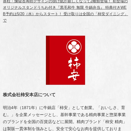
炎柱・煉獄杏寿郎デザインの掛け紙が新しくなって2種類登場！ 初登場の
オリジナルスタンドうちわ付き『黒毛和牛 無限 牛鍋弁当』 特典付きWE
B予約は5/20（水）からスタート！ 受け取りは全国の「柿安ダイニング」
で
株式会社柿安本店について
明治4年（1871年）に牛鍋店「柿安」として創業。「おいしさ、育
む。」を企業メッセージとし、基幹事業である精肉事業と惣菜事業
のブランドを全国の百貨店などに展開。精肉ブランド「柿安 精肉」
は製販一貫体制を強みとし、安全で安心なお肉を提供しておりま