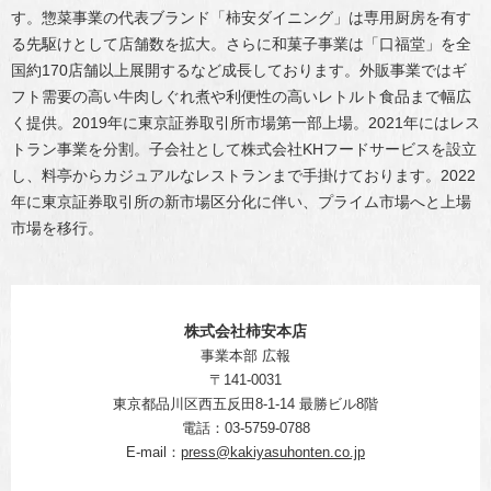
す。惣菜事業の代表ブランド「柿安ダイニング」は専用厨房を有す
る先駆けとして店舗数を拡大。さらに和菓子事業は「口福堂」を全
国約170店舗以上展開するなど成長しております。外販事業ではギ
フト需要の高い牛肉しぐれ煮や利便性の高いレトルト食品まで幅広
く提供。2019年に東京証券取引所市場第一部上場。2021年にはレス
トラン事業を分割。子会社として株式会社KHフードサービスを設立
し、料亭からカジュアルなレストランまで手掛けております。2022
年に東京証券取引所の新市場区分化に伴い、プライム市場へと上場
市場を移行。
株式会社柿安本店
事業本部 広報
〒141-0031
東京都品川区西五反田8-1-14 最勝ビル8階
電話：03-5759-0788
E-mail：
press@kakiyasuhonten.co.jp