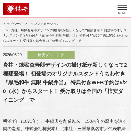
MENU
トップページ
インフォメーション
炎柱・煉獄杏寿郎デザインの掛け紙が新しくなって2種類登場！ 初登場のオリジ
ナルスタンドうちわ付き『黒毛和牛 無限 牛鍋弁当』 特典付きWEB予約は5/20（水）か
らスタート！ 受け取りは全国の「柿安ダイニング」で
2026/05/20
柿安ダイニング
炎柱・煉獄杏寿郎デザインの掛け紙が新しくなって2
種類登場！ 初登場のオリジナルスタンドうちわ付き
『黒毛和牛 無限 牛鍋弁当』 特典付きWEB予約は5/2
0（水）からスタート！ 受け取りは全国の「柿安ダ
イニング」で
明治4年（1871年）、牛鍋店を創業以来、150余年の歴史を誇る
肉の老舗、株式会社柿安本店（本社：三重県桑名市／代表取締