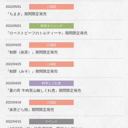
2022/05/01
口福堂
『ちまき』期間限定発売
2022/05/01
柿安ダイニング
『ローストビーフのトルティーヤ』期間限定発売
2022/04/25
口福堂
『柏餅（抹茶）』期間限定発売
2022/04/25
口福堂
『柏餅（みそ）』期間限定発売
2022/04/25
料亭しぐれ煮
『夏の宵 牛肉実山椒しぐれ煮』期間限定発売
2022/04/18
口福堂
『抹茶どら焼』期間限定発売
2022/04/15
イベント