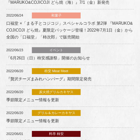
『MARUKO&COJICOJI どら焼（海）』7/1（金）新発売
2022/06/24
和菓子
口福堂 ×「まる子とコジコジ」スペシャルコラボ 第2弾 『MARUKO&
COJICOJI どら焼』夏限定パッケージ登場！2022年7月1日（金）から
全国の「口福堂」「柿次郎」で販売開始
2022/06/23
イベント
「6月26日（日）柿安感謝祭」開催のお知らせ
2022/06/20
柿安 Meat Meet
『贅沢チーズまみれハンバーグ』期間限定発売
2022/06/20
炭火焼グリルカキヤス
季節限定メニュー情報を更新
2022/06/20
グリル＆カレーカキヤス
季節限定メニュー情報を更新
2022/06/01
料亭 柿安