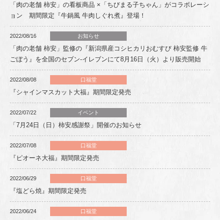
「肉の老舗 柿安」の看板商品 ×「ちびまる子ちゃん」がコラボレーシ
ョン 期間限定『牛鍋風 牛肉しぐれ煮』登場！
2022/08/16
お知らせ
「肉の老舗 柿安」監修の『新潟県産コシヒカリおむすび 柿安監修 牛
ごぼう』を全国のセブン-イレブンにて8月16日（火）より販売開始
2022/08/08
口福堂
『シャインマスカット大福』期間限定発売
2022/07/22
イベント
「7月24日（日）柿安感謝祭」開催のお知らせ
2022/07/08
口福堂
『ピオーネ大福』期間限定発売
2022/06/29
口福堂
『塩どら焼』期間限定発売
2022/06/24
口福堂