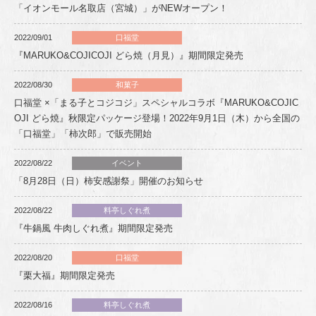
「イオンモール名取店（宮城）」がNEWオープン！
2022/09/01
口福堂
『MARUKO&COJICOJI どら焼（月見）』期間限定発売
2022/08/30
和菓子
口福堂 ×「まる子とコジコジ」スペシャルコラボ『MARUKO&COJIC
OJI どら焼』秋限定パッケージ登場！2022年9月1日（木）から全国の
「口福堂」「柿次郎」で販売開始
2022/08/22
イベント
「8月28日（日）柿安感謝祭」開催のお知らせ
2022/08/22
料亭しぐれ煮
『牛鍋風 牛肉しぐれ煮』期間限定発売
2022/08/20
口福堂
『栗大福』期間限定発売
2022/08/16
料亭しぐれ煮