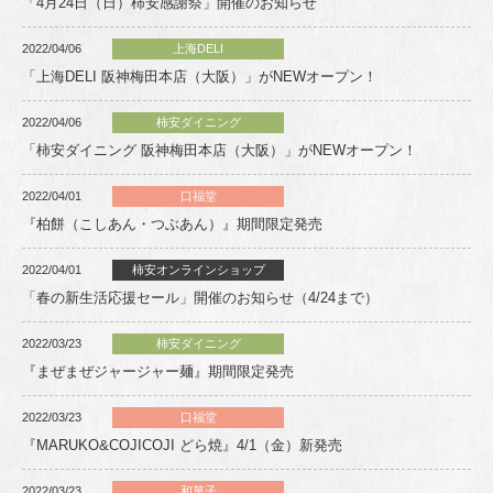
「4月24日（日）柿安感謝祭」開催のお知らせ
2022/04/06
上海DELI
「上海DELI 阪神梅田本店（大阪）」がNEWオープン！
2022/04/06
柿安ダイニング
「柿安ダイニング 阪神梅田本店（大阪）」がNEWオープン！
2022/04/01
口福堂
『柏餅（こしあん・つぶあん）』期間限定発売
2022/04/01
柿安オンラインショップ
「春の新生活応援セール」開催のお知らせ（4/24まで）
2022/03/23
柿安ダイニング
『まぜまぜジャージャー麺』期間限定発売
2022/03/23
口福堂
『MARUKO&COJICOJI どら焼』4/1（金）新発売
2022/03/23
和菓子