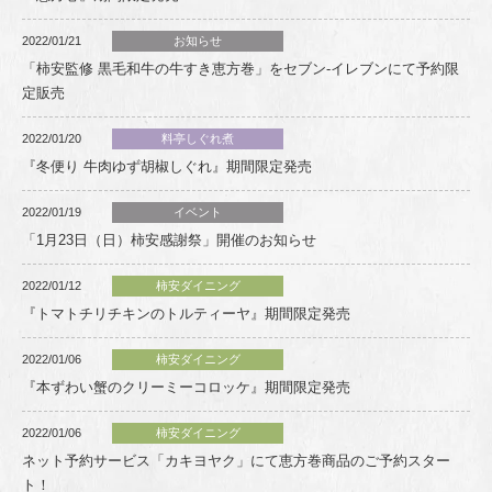
2022/01/21
お知らせ
「柿安監修 黒毛和牛の牛すき恵方巻」をセブン-イレブンにて予約限
定販売
2022/01/20
料亭しぐれ煮
『冬便り 牛肉ゆず胡椒しぐれ』期間限定発売
2022/01/19
イベント
「1月23日（日）柿安感謝祭」開催のお知らせ
2022/01/12
柿安ダイニング
『トマトチリチキンのトルティーヤ』期間限定発売
2022/01/06
柿安ダイニング
『本ずわい蟹のクリーミーコロッケ』期間限定発売
2022/01/06
柿安ダイニング
ネット予約サービス「カキヨヤク」にて恵方巻商品のご予約スター
ト！