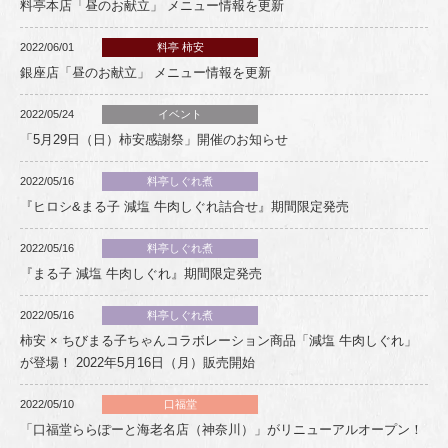
料亭本店「昼のお献立」 メニュー情報を更新
2022/06/01
料亭 柿安
銀座店「昼のお献立」 メニュー情報を更新
2022/05/24
イベント
「5月29日（日）柿安感謝祭」開催のお知らせ
2022/05/16
料亭しぐれ煮
『ヒロシ&まる子 減塩 牛肉しぐれ詰合せ』期間限定発売
2022/05/16
料亭しぐれ煮
『まる子 減塩 牛肉しぐれ』期間限定発売
2022/05/16
料亭しぐれ煮
柿安 × ちびまる子ちゃんコラボレーション商品「減塩 牛肉しぐれ」
が登場！ 2022年5月16日（月）販売開始
2022/05/10
口福堂
「口福堂ららぽーと海老名店（神奈川）」がリニューアルオープン！