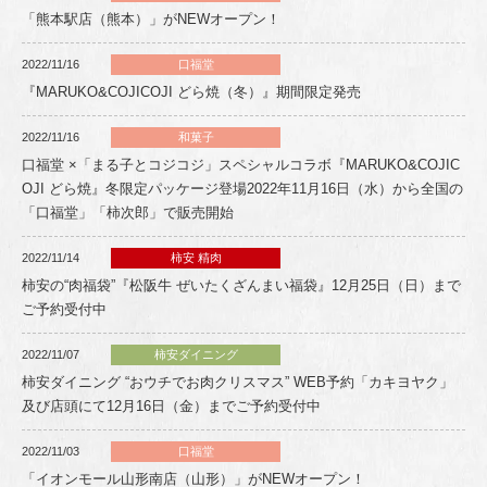
「熊本駅店（熊本）」がNEWオープン！
2022/11/16
口福堂
『MARUKO&COJICOJI どら焼（冬）』期間限定発売
2022/11/16
和菓子
口福堂 ×「まる子とコジコジ」スペシャルコラボ『MARUKO&COJIC
OJI どら焼』冬限定パッケージ登場2022年11月16日（水）から全国の
「口福堂」「柿次郎」で販売開始
2022/11/14
柿安 精肉
柿安の“肉福袋”『松阪牛 ぜいたくざんまい福袋』12月25日（日）まで
ご予約受付中
2022/11/07
柿安ダイニング
柿安ダイニング “おウチでお肉クリスマス” WEB予約「カキヨヤク」
及び店頭にて12月16日（金）までご予約受付中
2022/11/03
口福堂
「イオンモール山形南店（山形）」がNEWオープン！