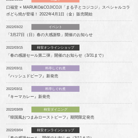
口福堂 × MARUKO&COJICOJI「まる子とコジコジ」スペシャルコラ
ボどら焼が登場！ 2022年4月1日（金）販売開始
2022/03/22
イベント
「3月27日（日）春の大感謝祭」開催のお知らせ
2022/03/15
柿安オンラインショップ
「春の感謝セール第二弾」開催のお知らせ（3/31まで）
2022/03/11
料亭しぐれ煮
『ハッシュドビーフ』新発売
2022/03/11
料亭しぐれ煮
『キーマカレー』新発売
2022/03/09
柿安ダイニング
『韓国風おつまみローストビーフ』期間限定発売
2022/03/04
柿安オンラインショップ
「春の感謝セール」開催のお知らせ（3/11まで）