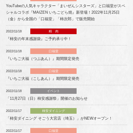
YouTubeの人気キャラクター「まいぜんシスターズ」と口福堂がスペ
シャルコラボ『MAIZEN いちごどら焼』新登場！2022年11月25日
（金）から全国の「口福堂」「柿次郎」で販売開始
2022/11/18
精 肉
『柿安の年末感謝袋』ご予約承り中！
2022/11/18
口福堂
『いちご大福（つぶあん）』期間限定発売
2022/11/18
口福堂
『いちご大福（こしあん）』期間限定発売
2022/11/18
イベント
「11月27日（日）柿安感謝祭」開催のお知らせ
2022/11/17
柿安ダイニング
「柿安ダイニング そごう大宮店（埼玉）」がNEWオープン！
2022/11/17
口福堂