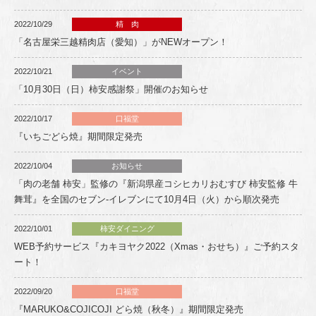
2022/10/29
精 肉
「名古屋栄三越精肉店（愛知）」がNEWオープン！
2022/10/21
イベント
「10月30日（日）柿安感謝祭」開催のお知らせ
2022/10/17
口福堂
『いちごどら焼』期間限定発売
2022/10/04
お知らせ
「肉の老舗 柿安」監修の『新潟県産コシヒカリおむすび 柿安監修 牛
舞茸』を全国のセブン‐イレブンにて10月4日（火）から順次発売
2022/10/01
柿安ダイニング
WEB予約サービス『カキヨヤク2022（Xmas・おせち）』ご予約スタ
ート！
2022/09/20
口福堂
『MARUKO&COJICOJI どら焼（秋冬）』期間限定発売