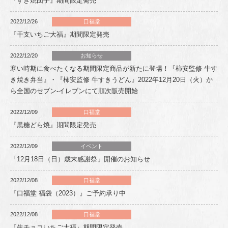
『すき焼団子』期間限定発売
2022/12/26
口福堂
『干支いちご大福』期間限定発売
2022/12/20
お知らせ
寒い時期に食べたくなる期間限定商品が新たに登場！『柿安監修 牛す
き焼き弁当』・『柿安監修 牛すきうどん』2022年12月20日（火）か
ら全国のセブン‐イレブンにて順次販売開始
2022/12/09
口福堂
『黒糖どら焼』期間限定発売
2022/12/09
イベント
「12月18日（日）歳末感謝祭」開催のお知らせ
2022/12/08
口福堂
『口福堂 福袋（2023）』ご予約承り中
2022/12/08
口福堂
『生チョコいちご大福』期間限定発売