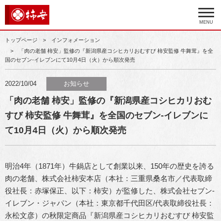
MENU
トップページ
インフォメーション
「肉の老舗 柿安」監修の『新潟県産コシヒカリおむすび 柿安監修 牛舞茸』を全
国のセブン‐イレブンにて10月4日（火）から順次発売
2022/10/04
お知らせ
「肉の老舗 柿安」監修の『新潟県産コシヒカリおむ
すび 柿安監修 牛舞茸』を全国のセブン‐イレブンに
て10月4日（火）から順次発売
明治4年（1871年）牛鍋店として創業以来、150年の歴史を誇る
肉の老舗、株式会社柿安本店（本社：三重県桑名市／代表取締
役社長：赤塚保正、以下：柿安）が監修した、株式会社セブン‐
イレブン・ジャパン（本社：東京都千代田区/代表取締役社長：
永松文彦）の秋限定商品『新潟県産コシヒカリおむすび 柿安監