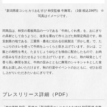
『新潟県産コシヒカリおむすび 柿安監修 牛舞茸』（1個 税込194円） ※
写真はイメージです。
同商品は、柿安の看板商品の一つである「牛肉しぐれ煮」を、おにぎり
の具材として合うように、改良を重ねて作り上げた秋限定商品です。柿
安創業の地である、三重県・桑名に伝わる伝統製法「浮かし煮」で、た
っぷりのタレを使って牛肉をふっくらと炊き上げています。タレは、ご
飯との相性を考え、たまりじょうゆなどを独自に配合したもので、お肉
の旨みを引き立たせるように仕上げています。さらに、秋の味覚として
香り高い舞茸を加え、牛肉の旨みとともに舞茸のシャキシャキとした食
感もお楽しみいただけます。秋の行楽やイベントのおともに、ぜひお召
し上がりいただきたいおにぎりです。
プレスリリース詳細（PDF）