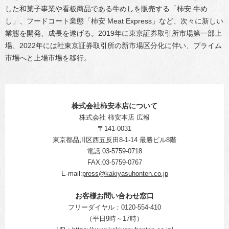
した和菓子事業や看板商品である牛めしを販売する「柿安 牛め
し」、フードコート業態「柿安 Meat Express」など、次々に新しい
業態を開発、成長を遂げる。2019年に東京証券取引所市場第一部上
場、2022年には社東京証券取引所の新市場区分化に伴い、プライム
市場へと上場市場を移行。
株式会社柿安本店について
株式会社 柿安本店 広報
〒141-0031
東京都品川区西五反田8-1-14 最勝ビル8階
電話:03-5759-0718
FAX:03-5759-0767
E-mail:
press@kakiyasuhonten.co.jp
お客様お問い合わせ窓口
フリーダイヤル：0120-554-410
（平日9時～17時）