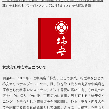
「肉の老舗 柿安」監修の『新潟県産コシヒカリおむすび 柿安監修 牛舞
茸』を全国のセブン‐イレブンにて10月4日（火）から順次発売
株式会社柿安本店について
明治4年（1871年）に牛鍋店「柿安」として創業。松阪牛をはじめ
柿安オリジナルブランドの牛、豚、鶏を取り扱う精肉店や牛鍋店を
原点とした料亭やレストラン、ギフト需要の高い牛肉しぐれ煮の出
店を中心に拡大。その後、百貨店内に専用厨房を有する「柿安ダイ
ニング」を中心とした惣菜店を全国展開し、外食・中食・内食の全
てを網羅する総合食品企業として発展。さらに「口福堂」を中心と