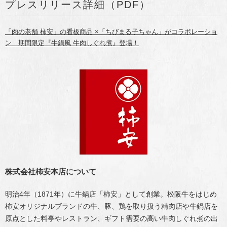
プレスリリース詳細（PDF）
「肉の老舗 柿安」の看板商品 ×「ちびまる子ちゃん」がコラボレーショ
ン 期間限定『牛鍋風 牛肉しぐれ煮』登場！
株式会社柿安本店について
明治4年（1871年）に牛鍋店「柿安」として創業。松阪牛をはじめ
柿安オリジナルブランドの牛、豚、鶏を取り扱う精肉店や牛鍋店を
原点とした料亭やレストラン、ギフト需要の高い牛肉しぐれ煮の出