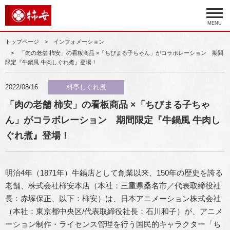
MENU
トップページ
インフォメーション
「肉の老舗 柿安」の看板商品 ×「ちびまる子ちゃん」がコラボレーション 期間
限定『牛鍋風 牛肉しぐれ煮』登場！
2022/08/16
料亭しぐれ煮
「肉の老舗 柿安」の看板商品 ×「ちびまる子ちゃ
ん」がコラボレーション 期間限定『牛鍋風 牛肉し
ぐれ煮』登場！
明治4年（1871年）牛鍋店として創業以来、150年の歴史を誇る
老舗、株式会社柿安本店（本社：三重県桑名市／代表取締役社
長：赤塚保正、以下：柿安）は、日本アニメーション株式会社
（本社：東京都中央区/代表取締役社長：石川和子）が、アニメ
ーション制作・ライセンス管理を行う国民的キャラクター「ち