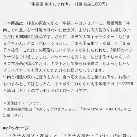
『牛鍋風 牛肉しぐれ煮』（1個 税込1,080円）
本商品は、柿安の原点である「牛鍋」をコンセプトに、看板商品『牛
肉しぐれ煮』を一味違う味わいに仕上げ、よりお肉の旨みをお楽しみい
ただける期間限定商品です。さらに、国民的人気キャラクター「ちびま
る子ちゃん」とコラボレーションし、「まる子＆祖父・友蔵」と「まる
子＆祖母・こたけ」の可愛らしいイラストがあしらわれた、2種類のパッ
ケージをご用意しました。パッケージを開くと「ちびまる子ちゃん」の
４コマ漫画が隠れており、ギフトとして贈られる際に、ちょっとしたサ
プライズとしても喜んでいただける仕様となっています。
牛肉と相性の良いごぼうも入り、食べ応えのあるご飯のお供や、お酒の
おつまみとしてはもちろん、手土産やこれから迎える敬老の日（2022年9
月19日〈月〉）のプレゼントにもぴったりです。
※画像はイメージです。
※画像掲載の際は「©さくらプロダクション」「©KAKIYASU HONTEN」をご
記載下さい。
■パッケージ
「まる子＆祖父・友蔵」と「まる子＆祖母・こたけ」の可愛ら