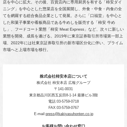
店を中心に拡大。その後、百貨店内に専用厨房を有する「柿安ダイ
ニング」を中心とした惣菜店を全国展開し、外食・中食・内食の全
てを網羅する総合食品企業として発展。さらに「口福堂」を中心と
した和菓子事業や看板商品である牛めしを販売する「柿安 牛め
し」、フードコート業態「柿安 Meat Express」など、次々に新しい
業態を開発、成長を遂げる。2019年に東京証券取引所市場第一部上
場、2022年には社東京証券取引所の新市場区分化に伴い、プライム
市場へと上場市場を移行。
株式会社柿安本店について
株式会社 柿安本店 広報グループ
〒141-0031
東京都品川区西五反田8-1-14 最勝ビル3階
電話:03-5759-0718
FAX:03-5759-0767
E-mail:
press@kakiyasuhonten.co.jp
お客様お問い合わせ窓口