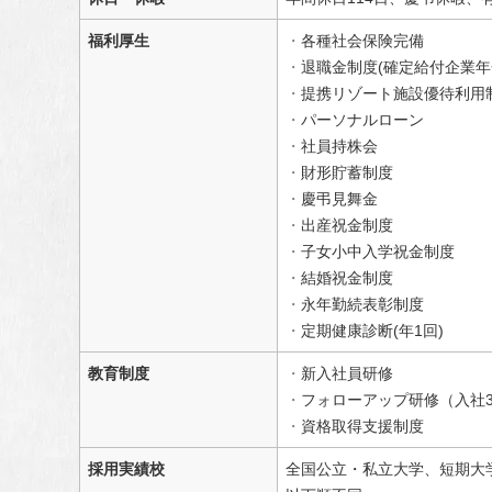
福利厚生
各種社会保険完備
退職金制度(確定給付企業年
提携リゾート施設優待利用
パーソナルローン
社員持株会
財形貯蓄制度
慶弔見舞金
出産祝金制度
子女小中入学祝金制度
結婚祝金制度
永年勤続表彰制度
定期健康診断(年1回)
教育制度
新入社員研修
フォローアップ研修（入社3カ
資格取得支援制度
採用実績校
全国公立・私立大学、短期大