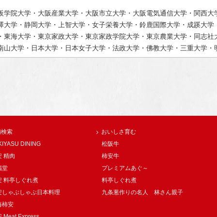
阪学院大学・大阪産業大学・大阪市立大学・大阪電気通信大学・関西大
澤大学・静岡大学・上智大学・女子栄養大学・鈴鹿国際大学・成蹊大学
・東海大学・東京家政大学・東京家政学院大学・東京農業大学・同志社
南山大学・日本大学・日本女子大学・法政大学・佛教大学・三重大学・
舗検索
おいしさ育む
KIYASU DINING
松阪牛
 精肉
柿安牛
福堂
プレミアムあぐ～
安 料亭しぐれ煮
料亭しぐれ煮
安しゃぶしゃぶ日本料理
九条葱作りの名人 林さん親子
海柿安
Meat Express