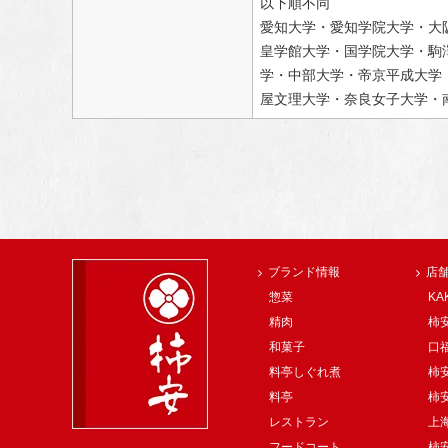
以下順不同
愛知大学・愛知学院大学・大
皇学館大学・国学院大学・駒
学・中部大学・帝京平成大学
屋文理大学・奈良女子大学・
ブランド情報
店
惣菜
KA
精肉
柿安
和菓子
口
料亭しぐれ煮
柿
料亭
柿
レストラン
上
フードコート
柿安 