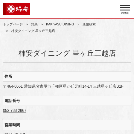
MENU
トップページ
惣菜
KAKIYASU DINING
店舗検索
柿安ダイニング 星ヶ丘三越店
柿安ダイニング 星ヶ丘三越店
住所
〒464-8661 愛知県名古屋市千種区星が丘元町14-14 三越星ヶ丘店B1F
電話番号
052-788-2967
営業時間