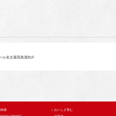
ール名古屋髙島屋B1F
舗検索
おいしさ育む