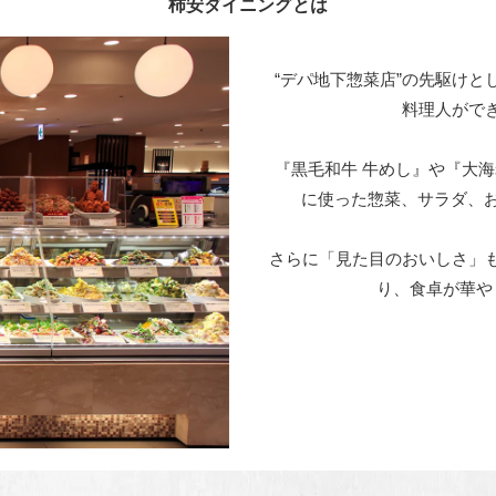
柿安ダイニングとは
“デパ地下惣菜店”の先駆けと
料理人がで
『黒毛和牛 牛めし』や『大
に使った惣菜、サラダ、お
さらに「見た目のおいしさ」
り、食卓が華や