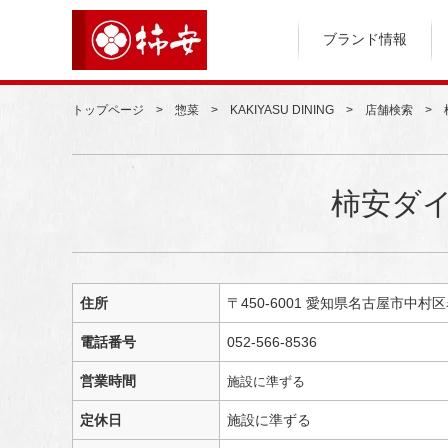
ブランド情報
トップページ
惣菜
KAKIYASU DINING
店舗検索
柿安ダ
住所
〒450-6001 愛知県名古屋市中村
電話番号
052-566-8536
営業時間
施設に準ずる
定休日
施設に準ずる