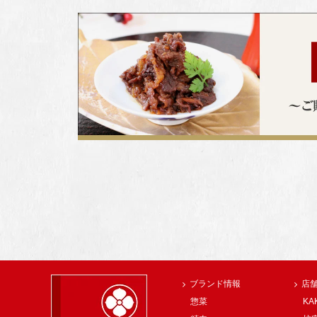
ブランド情報
店
惣菜
KA