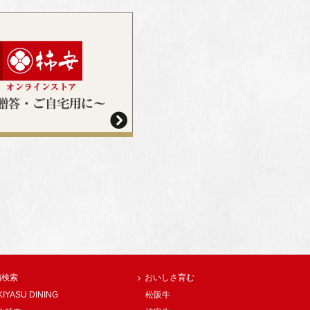
舗検索
おいしさ育む
KIYASU DINING
松阪牛