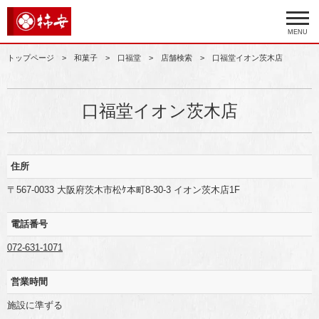
MENU
トップページ
和菓子
口福堂
店舗検索
口福堂イオン茨木店
口福堂イオン茨木店
住所
〒567-0033 大阪府茨木市松ｹ本町8-30-3 イオン茨木店1F
電話番号
072-631-1071
営業時間
施設に準ずる