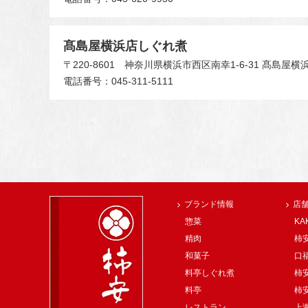
髙島屋横浜店しぐれ煮
〒220-8601
神奈川県横浜市西区南幸1-6-31 髙島屋横
電話番号：045-311-5111
ブランド情報
店
惣菜
KA
精肉
柿安
和菓子
口
料亭しぐれ煮
柿
料亭
柿
レストラン
上