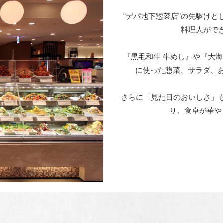
“デパ地下惣菜店”の先駆けと
料理人がで
『黒毛和牛 牛めし』や『大
に使った惣菜、サラダ、お
さらに「見た目のおいしさ」
り、食卓が華や