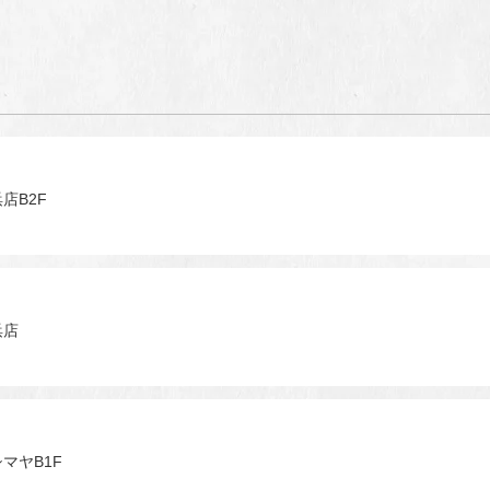
店B2F
浜店
マヤB1F