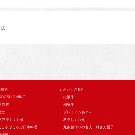
浜店
舗検索
おいしさ育む
KIYASU DINING
松阪牛
 精肉
柿安牛
福堂
プレミアムあぐ～
安 料亭しぐれ煮
料亭しぐれ煮
安しゃぶしゃぶ日本料理
九条葱作りの名人 林さん親子
海柿安