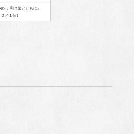
牛めし 和惣菜とともに』
８０／１個）