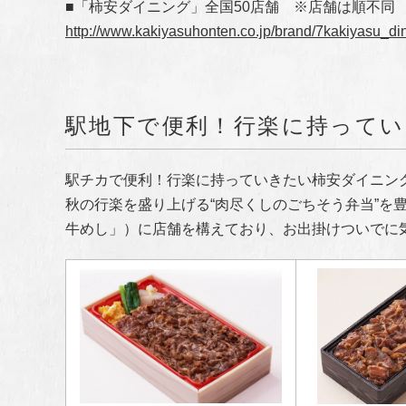
■「柿安ダイニング」全国50店舗 ※店舗は順不同
http://www.kakiyasuhonten.co.jp/brand/7kakiyasu_din
駅地下で便利！行楽に持ってい
駅チカで便利！行楽に持っていきたい柿安ダイニング
秋の行楽を盛り上げる“肉尽くしのごちそう弁当”
牛めし」）に店舗を構えており、お出掛けついでに