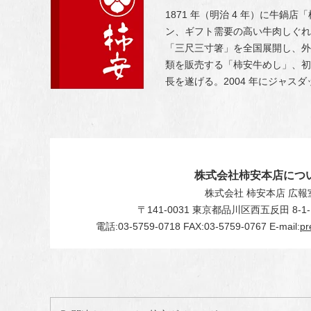
1871 年（明治 4 年）に
ン、ギフト需要の高い牛肉しぐれ
「三尺三寸箸」を全国展開し、外
類を販売する「柿安牛めし」、初
長を遂げる。2004 年にジャス
株式会社柿安本店につ
株式会社 柿安本店 広報
〒141-0031
東京都品川区西五反田 8-1-1
電話:03-5759-0718
FAX:03-5759-0767
E-mail:
pr