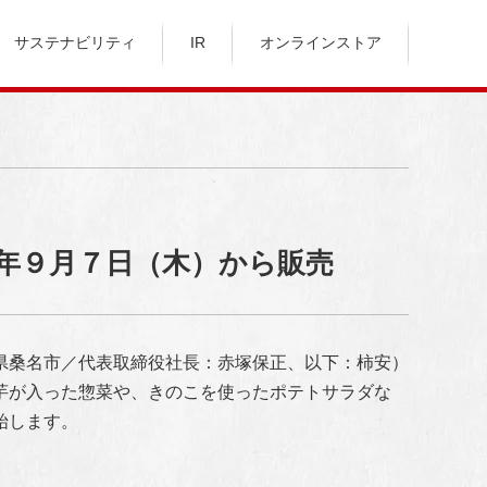
サステナビリティ
IR
オンラインストア
年９月７日（木）から販売
県桑名市／代表取締役社長：赤塚保正、以下：柿安）
芋が入った惣菜や、きのこを使ったポテトサラダな
始します。
。