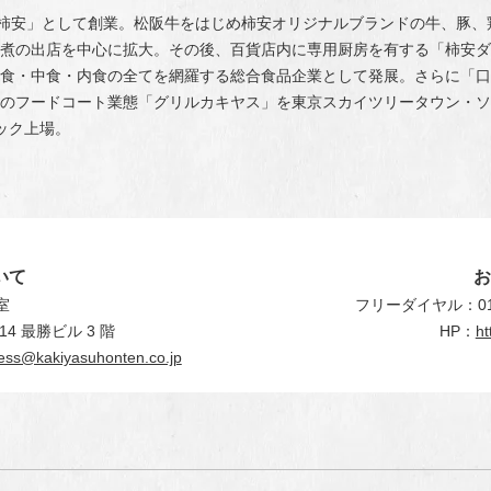
牛鍋店「柿安」として創業。松阪牛をはじめ柿安オリジナルブランドの牛、
煮の出店を中心に拡大。その後、百貨店内に専用厨房を有する「柿安ダ
食・中食・内食の全てを網羅する総合食品企業として発展。さらに「口
のフードコート業態「グリルカキヤス」を東京スカイツリータウン・ソ
ダック上場。
いて
室
フリーダイヤル：0120
4 最勝ビル 3 階
HP：
ht
ess@kakiyasuhonten.co.jp