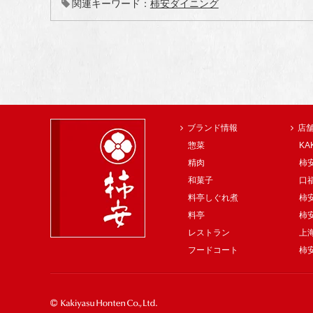
関連キーワード：
柿安ダイニング
ブランド情報
店
惣菜
KA
精肉
柿安
和菓子
口
料亭しぐれ煮
柿
料亭
柿
レストラン
上
フードコート
柿安 