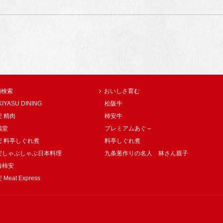
舗検索
おいしさ育む
KIYASU DINING
松阪牛
 精肉
柿安牛
福堂
プレミアムあぐ～
安 料亭しぐれ煮
料亭しぐれ煮
安しゃぶしゃぶ日本料理
九条葱作りの名人 林さん親子
海柿安
Meat Express