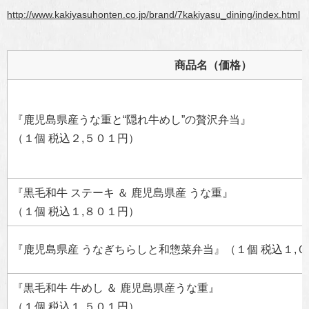
http://www.kakiyasuhonten.co.jp/brand/7kakiyasu_dining/index.html
商品名（価格）
『鹿児島県産うな重と“隠れ牛めし”の贅沢
弁当』
（１個 税込２
,
５０１円）
『黒毛和牛 ステーキ ＆ 鹿児島県産 うな重』
（１個 税込１
,
８０１円）
『鹿児島県産 うなぎちらしと和惣菜弁当』（１個 税込１
,
０
『黒毛和牛 牛めし ＆ 鹿児島県産うな重』
（１個 税込１
,
５０１円）