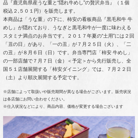
品『鹿児島県産うな重と“隠れ牛めし”の贅沢弁当』（１個
税込２
,
５０１円）を販売します。
本商品は「うな重」の下に、柿安の看板商品『黒毛和牛 牛
めし』が隠れており、うなぎと
黒毛和牛が一度に味わえる
スタミナ満点のお弁当です。
２０１７年夏の“土用”には２回
「丑の日」があり、「一の丑」が７月２５日（火）、
「二
の丑」が８月６日（日）です。弁当専門店「柿安 牛めし」
の一部店舗で７月７日（金）
＜予定＞から先行販売し、全
国５１店舗展開する「柿安ダイニング」では、７月２２日
（土）より順次展開する予定です。
※店舗によって取扱いや販売期間が異なる場合がございます。販売状況
は各店舗にお問い合わせください。
※仕入状況などにより、商品内容、価格が変更する場合ございます