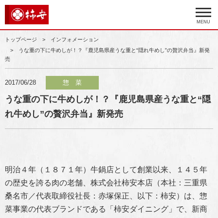
MENU
トップページ
インフォメーション
うな重の下に牛めしが！？『鹿児島県産うな重と“隠れ牛めし”の贅沢弁当』新発
売
2017/06/28
惣 菜
うな重の下に牛めしが！？『鹿児島県産うな重と“隠
れ牛めし”の贅沢弁当』新発売
明治４年（１８７１年）牛鍋店として創業以来、１４５年
の歴史を誇る肉の老舗、株式会社柿安本店（本社：三重県
桑名市／代表取締役社長：赤塚保正、以下：柿安）は、惣
菜事業の代表ブランドである「柿安ダイニング」で、新商