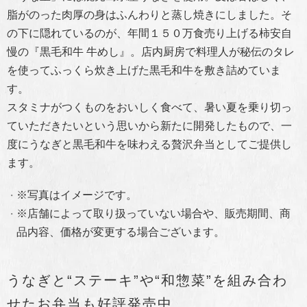
脂がのった肉厚の身はふんわりと蒸し焼きにしました。そ
の下に隠れているのが、年間１５０万食売り上げる柿安自
慢の
『黒毛和牛 牛めし』。店内厨房で料理人が秘伝のタレ
を使ってふっくら炊き上げた黒毛和牛を敷き詰めていま
す。
スタミナがつくものをおいしく食べて、暑い夏を乗り切っ
ていただきたいという思いから
新たに開発したもので、一
度にうなぎと黒毛和牛を味わえる贅沢弁当としてご提供し
ます。
※写真はイメージです。
※店舗によって取り扱っていない場合や、販売期間、商
品内容、価格が変更する場合ございます。
うなぎと“ステーキ”や“和惣菜”を組み合わ
せたお弁当も好評発売中