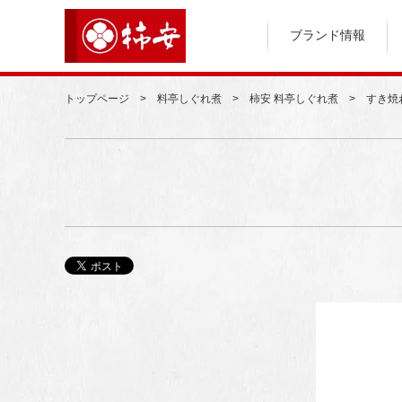
ブランド情報
トップページ
料亭しぐれ煮
柿安 料亭しぐれ煮
すき焼