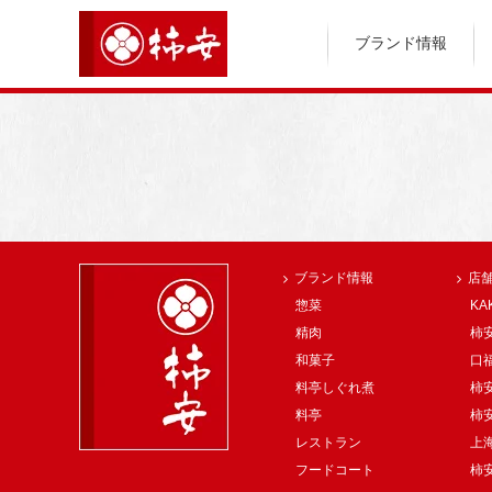
ブランド情報
ブランド情報
店
惣菜
KA
精肉
柿安
和菓子
口
料亭しぐれ煮
柿
料亭
柿
レストラン
上
フードコート
柿安 