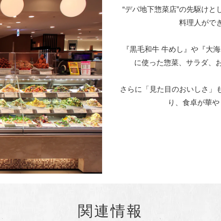
“デパ地下惣菜店”の先駆けと
料理人がで
『黒毛和牛 牛めし』や『大
に使った惣菜、サラダ、お
さらに「見た目のおいしさ」
り、食卓が華や
関連情報