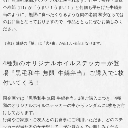
刃」無限列車編がリバイバル上映されます。作中で炎柱・煉獄
杏寿郎
が「うまい！うまい！」と何個も平らげた牛鍋弁
（注1）
当のように、無限に食べたくなるような肉の老舗 柿安ならでは
のお弁当となっておりますので、作品とともにぜひお楽しみく
ださい。
（注1）煉獄の「煉」は「火+東」が正しい表記となります。
4種類のオリジナルホイルステッカーが登
場『黒毛和牛 無限 牛鍋弁当』ご購入で1枚
付いてくる！
同企画では『黒毛和牛 無限 牛鍋弁当』1個ご購入につき、4種
類のオリジナルホイルステッカーの中からランダムに1枚をお付
けしております。
行楽やご家族・ご友人とのお食事にご利用いただき、どのステ
ッカーが当たるのか予想して、ぜひ皆さんでお楽しみくださ