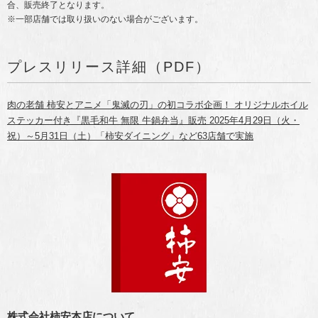
合、販売終了となります。
※一部店舗では取り扱いのない場合がございます。
プレスリリース詳細（PDF）
肉の老舗 柿安とアニメ「鬼滅の刃」の初コラボ企画！ オリジナルホイル
ステッカー付き『黒毛和牛 無限 牛鍋弁当』販売 2025年4月29日（火・
祝）～5月31日（土）「柿安ダイニング」など63店舗で実施
株式会社柿安本店について