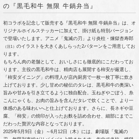
の『黒毛和牛 無限 牛鍋弁当』
初コラボを記念して販売する『黒毛和牛 無限 牛鍋弁当』は、オ
リジナルホイルステッカーに加えて、掛け紙も特別バージョン
で登場いたします。アニメ「鬼滅の刃」より炎柱・煉獄杏寿郎
のイラストを大きくあしらった2パターンをご用意してお
（注1）
ります。
もちろん肉の老舗として、おいしさにも徹底的にこだわってお
ります。主役の黒毛和牛は、精肉店も展開する柿安が厳選し、
「柿安ダイニング」の料理人が店内厨房で一枚一枚丁寧に炊き
上げております。少し甘めの秘伝のタレは、黒毛和牛の奥深い
旨みや甘みを引き立てるように独自配合。玉ねぎやごぼう、糸
こんにゃくも、お肉の旨みを含んだタレで炊くことで、より一
体感のある味わいへと仕上げております。さらに、長ネギや豆
腐、「柿安」の焼印が入ったお麩を詰め合わせ、細部にまでこ
だわった贅沢な内容となっております。
2025年5月9日（金）～6月12日（木）には、劇場版「鬼滅の