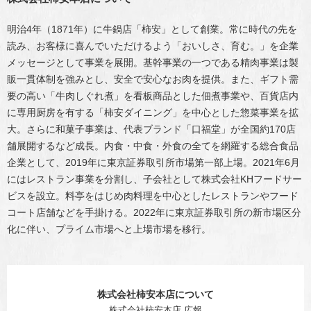
明治4年（1871年）に牛鍋店「柿安」として創業。常に時代の先を
読み、お客様に喜んでいただけるよう「おいしさ、育む。」を企業
メッセージとして事業を展開。基幹事業の一つである精肉事業は製
販一貫体制を強みとし、安全で安心なお肉を提供。また、ギフト需
要の高い「牛肉しぐれ煮」を看板商品とした佃煮事業や、百貨店内
に専用厨房を有する「柿安ダイニング」を中心とした惣菜事業を拡
大。さらに和菓子事業は、代表ブランド「口福堂」が全国約170店
舗展開するなど成長。内食・中食・外食の全てを網羅する総合食品
企業として、2019年に東京証券取引所市場第一部上場。2021年6月
にはレストラン事業を分割し、子会社として株式会社KHフードサー
ビスを設立。料亭をはじめ肉料理を中心としたレストランやフード
コート店舗などを手掛ける。2022年に東京証券取引所の新市場区分
化に伴い、プライム市場へと上場市場を移行。
株式会社柿安本店について
株式会社柿安本店 広報