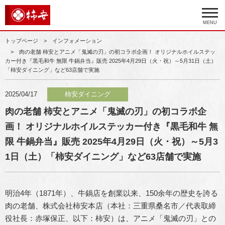
MENU
トップページ
インフォメーション
肉の老舗 柿安とアニメ「鬼滅の刃」の初コラボ企画！ オリジナルホイルステッ
カー付き『黒毛和牛 無限 牛鍋弁当』販売 2025年4月29日（火・祝）～5月31日（土）
「柿安ダイニング」など63店舗で実施
2025/04/17
柿安ダイニング
肉の老舗 柿安とアニメ「鬼滅の刃」の初コラボ企
画！ オリジナルホイルステッカー付き『黒毛和牛 無
限 牛鍋弁当』販売 2025年4月29日（火・祝）～5月3
1日（土）「柿安ダイニング」など63店舗で実施
明治4年（1871年）、牛鍋店を創業以来、150余年の歴史を誇る
肉の老舗、株式会社柿安本店（本社：三重県桑名市／代表取締
役社長：赤塚保正、以下：柿安）は、アニメ「鬼滅の刃」との