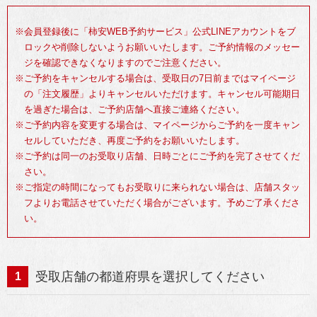
予約完了LINEメッセージまたはマイページ注文履歴の画面をご提示
いただくか、予約番号をお申し付けください。
※会員登録後に「柿安WEB予約サービス」公式LINEアカウントをブ
一部店舗を除き、お会計は集中レジでのご精算となります。詳しく
ロックや削除しないようお願いいたします。ご予約情報のメッセー
は店舗スタッフへお尋ねください。
ジを確認できなくなりますのでご注意ください。
※ご予約をキャンセルする場合は、受取日の7日前まではマイページ
の「注文履歴」よりキャンセルいただけます。キャンセル可能期日
を過ぎた場合は、ご予約店舗へ直接ご連絡ください。
※ご予約内容を変更する場合は、マイページからご予約を一度キャン
セルしていただき、再度ご予約をお願いいたします。
※ご予約は同一のお受取り店舗、日時ごとにご予約を完了させてくだ
さい。
※ご指定の時間になってもお受取りに来られない場合は、店舗スタッ
フよりお電話させていただく場合がございます。予めご了承くださ
い。
受取店舗の都道府県を選択してください
1